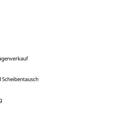
agenverkauf
d Scheibentausch
g