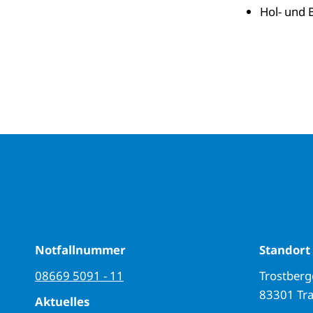
Hol- und 
Notfallnummer
Standort
08669 5091 - 11
Trostberge
83301 Tr
Aktuelles