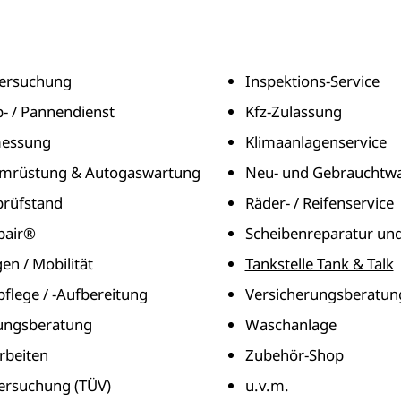
ersuchung
Inspektions-Service
- / Pannendienst
Kfz-Zulassung
essung
Klimaanlagenservice
mrüstung & Autogaswartung
Neu- und Gebrauchtw
rüfstand
Räder- / Reifenservice
pair®
Scheibenreparatur un
en / Mobilität
Tankstelle Tank & Talk
flege / -Aufbereitung
Versicherungsberatun
rungsberatung
Waschanlage
rbeiten
Zubehör-Shop
ersuchung (TÜV)
u.v.m.